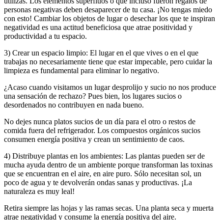
utilizas. Los elementos superfluos o que incluso fueron regalos de
personas negativas deben desaparecer de tu casa. ¡No tengas miedo
con esto! Cambiar los objetos de lugar o desechar los que te inspiran
negatividad es una actitud beneficiosa que atrae positividad y
productividad a tu espacio.
3) Crear un espacio limpio: El lugar en el que vives o en el que
trabajas no necesariamente tiene que estar impecable, pero cuidar la
limpieza es fundamental para eliminar lo negativo.
¿Acaso cuando visitamos un lugar desprolijo y sucio no nos produce
una sensación de rechazo? Pues bien, los lugares sucios o
desordenados no contribuyen en nada bueno.
No dejes nunca platos sucios de un día para el otro o restos de
comida fuera del refrigerador. Los compuestos orgánicos sucios
consumen energía positiva y crean un sentimiento de caos.
4) Distribuye plantas en los ambientes: Las plantas pueden ser de
mucha ayuda dentro de un ambiente porque transforman las toxinas
que se encuentran en el aire, en aire puro. Sólo necesitan sol, un
poco de agua y te devolverán ondas sanas y productivas. ¡La
naturaleza es muy leal!
Retira siempre las hojas y las ramas secas. Una planta seca y muerta
atrae negatividad y consume la energía positiva del aire.